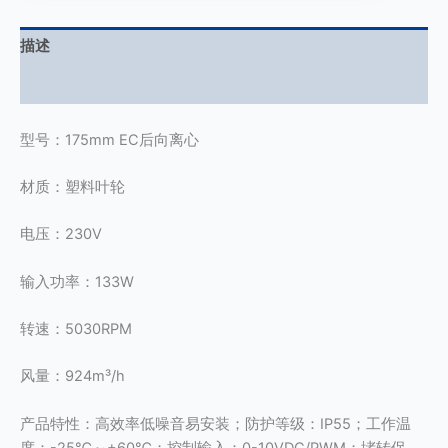
描述
用户评价 (0)
型号：175mm EC后向离心
材质：塑料叶轮
电压：230V
输入功率：133W
转速：5030RPM
风量：924m³/h
产品特性：高效率低噪音易安装；防护等级：IP55；工作温
度：-25℃～+60℃；控制输入：0-10VDC/PWM；堵转保