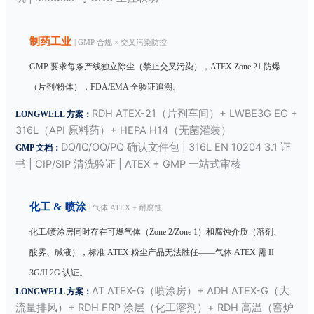
制药工业
| GMP 合规 × 交叉污染防控
GMP 要求每条产线独立除尘（禁止交叉污染），ATEX Zone 21 防爆
（片剂/粉体），FDA/EMA 全验证追溯。
RDH ATEX-21（片剂车间）+ LWBE3G EC +
LONGWELL 方案：
316L（API 原料药）+ HEPA H14（无菌灌装）
DQ/IQ/OQ/PQ 确认文件包 | 316L EN 10204 3.1 证
GMP 文档：
书 | CIP/SIP 清洗验证 | ATEX + GMP 一站式审核
化工 & 喷涂
| 气体 ATEX + 耐腐蚀
化工/喷涂房同时存在可燃气体（Zone 2/Zone 1）和腐蚀介质（溶剂、
酸雾、碱液），标准 ATEX 粉尘产品无法胜任——气体 ATEX 需 II
3G/II 2G 认证。
AT ATEX-G（喷涂房）+ ADH ATEX-G（大
LONGWELL 方案：
流量排风）+ RDH FRP 涂层（化工溶剂）+ RDH 高温（窑炉