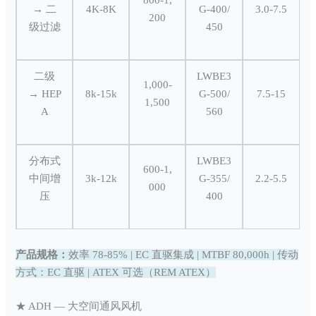
800-1,
→ 二
4K-8K
G-400/
3.0-7.5
200
级过滤
450
二级
LWBE3
1,000-
→ HEP
8k-15k
G-500/
7.5-15
1,500
A
560
分布式
LWBE3
600-1,
中间增
3k-12k
G-355/
2.2-5.5
000
压
400
产品规格：
效率 78-85% | EC 直驱集成 | MTBF 80,000h | 传动
方式：EC 直驱 | ATEX 可选（REM ATEX）
★ ADH — 大空间通风风机