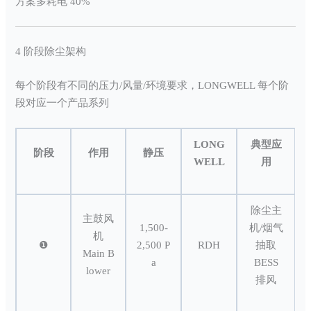
方案多耗电 40%
4 阶段除尘架构
每个阶段有不同的压力/风量/环境要求，LONGWELL 每个阶
段对应一个产品系列
LONG
典型应
阶段
作用
静压
WELL
用
除尘主
主鼓风
1,500-
机/烟气
机
❶
2,500 P
RDH
抽取
Main B
a
BESS
lower
排风