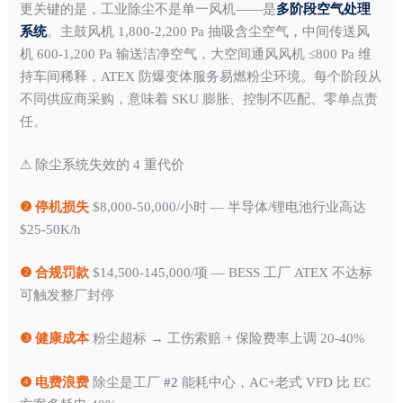
更关键的是，工业除尘不是单一风机——是
多阶段空气处理
系统
。主鼓风机 1,800-2,200 Pa 抽吸含尘空气，中间传送风
机 600-1,200 Pa 输送洁净空气，大空间通风风机 ≤800 Pa 维
持车间稀释，ATEX 防爆变体服务易燃粉尘环境。每个阶段从
不同供应商采购，意味着 SKU 膨胀、控制不匹配、零单点责
任。
⚠ 除尘系统失效的 4 重代价
❷
停机损失
$8,000-50,000/小时 — 半导体/锂电池行业高达
$25-50K/h
❷
合规罚款
$14,500-145,000/项 — BESS 工厂 ATEX 不达标
可触发整厂封停
❸ 健康成本
粉尘超标 → 工伤索赔 + 保险费率上调 20-40%
❹ 电费浪费
除尘是工厂
#2
能耗中心，AC+老式 VFD 比 EC