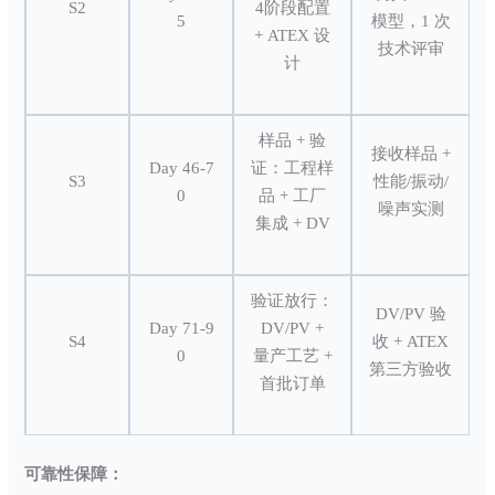
S2
4阶段配置
5
模型，1 次
+ ATEX 设
技术评审
计
样品 + 验
接收样品 +
Day 46-7
证：工程样
S3
性能/振动/
0
品 + 工厂
噪声实测
集成 + DV
验证放行：
DV/PV 验
Day 71-9
DV/PV +
S4
收 + ATEX
0
量产工艺 +
第三方验收
首批订单
可靠性保障：