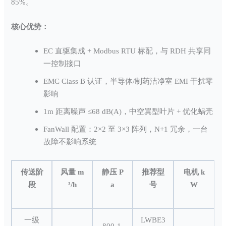
85%。
核心优势：
EC 直驱集成 + Modbus RTU 标配，与 RDH 共享同
一控制接口
EMC Class B 认证，半导体/制药洁净室 EMI 干扰零
影响
1m 距离噪声 ≤68 dB(A)，中空翼型叶片 + 优化蜗壳
FanWall 配置：2×2 至 3×3 阵列，N+1 冗余，一台
故障不影响系统
传送阶
风量 m
静压 P
推荐型
电机 k
段
³/h
a
号
W
一级
LWBE3