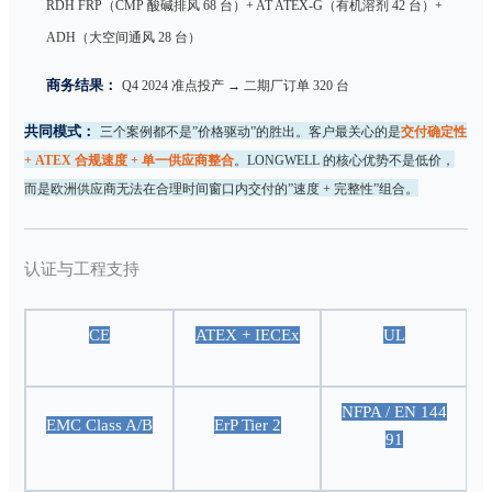
RDH FRP（CMP 酸碱排风 68 台）+ AT ATEX-G（有机溶剂 42 台）+
ADH（大空间通风 28 台）
商务结果：
Q4 2024 准点投产 → 二期厂订单 320 台
共同模式：
三个案例都不是”价格驱动”的胜出。客户最关心的是
交付确定性
+ ATEX 合规速度 + 单一供应商整合
。LONGWELL 的核心优势不是低价，
而是欧洲供应商无法在合理时间窗口内交付的”速度 + 完整性”组合。
认证与工程支持
CE
ATEX + IECEx
UL
NFPA / EN 144
EMC Class A/B
ErP Tier 2
91