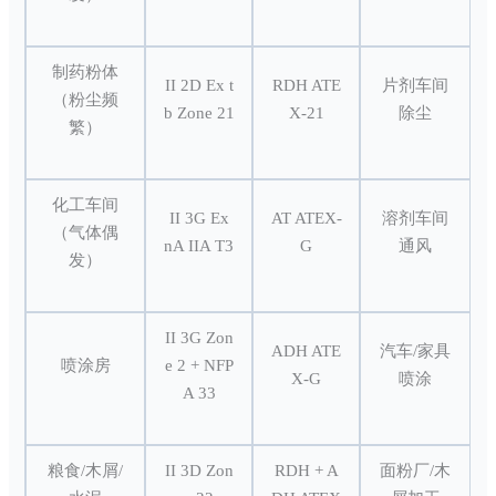
制药粉体
II 2D Ex t
RDH ATE
片剂车间
（粉尘频
b Zone 21
X-21
除尘
繁）
化工车间
II 3G Ex
AT ATEX-
溶剂车间
（气体偶
nA IIA T3
G
通风
发）
II 3G Zon
ADH ATE
汽车/家具
喷涂房
e 2 + NFP
X-G
喷涂
A 33
粮食/木屑/
II 3D Zon
RDH + A
面粉厂/木