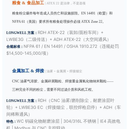
粮食 & 食品加工
| ATEX 22 是法律，不是选项
粮食粉尘爆炸每年造成人员伤亡和设施损毁。EN 14491（欧盟）和
NFPA 61（美国）要求所有粮食处理操作必须 ATEX Zone 22。
RDH ATEX-22（装卸/面粉车间）+
LONGWELL 方案：
LWBE3G（二级传送）+ ADH ATEX-22（大空间通风）
NFPA 61 / EN 14491 / OSHA 1910.272（违规处罚
合规标准：
$14,500-145,000/项）
金属加工 & 焊接
| 油雾 + 金属屑 + 焊接烟尘
CNC 油雾气溶胶、金属碎屑颗粒、焊接重金属氧化物纳米颗粒——
三种完全不同的粉尘，需要不同过滤介质和风机工程。
RDH（CNC 油雾/磨削除尘，耐磨涂层叶
LONGWELL 方案：
轮）+ LWBE3G EC（焊接烟尘，联控焊枪启停）+ ADH（车
间稀释通风）
WC 钨碳化物耐磨涂层 | 304/316L 不锈钢 | IE4 高效电
特色：
机 | Modbus 与 CNC 主控联动