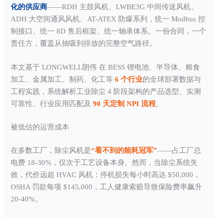
化的供应商
——RDH 主鼓风机、LWBE3G 中间传送风机、
ADH 大空间通风风机、AT-ATEX 防爆系列，统一 Modbus 控
制接口、统一 8D 售后框架、统一轴承体系。一份合同，一个
责任方，覆盖从抽吸到排放的完整空气路径。
本文基于 LONGWELL朗伟 在 BESS 锂电池、半导体、粮食
加工、金属加工、制药、化工等
6 个行业
的全球部署数据与
工程实践，系统解析工业除尘 4 阶段架构的产品选型、实测
可靠性、行业应用匹配及
90 天定制 NPI 流程
。
被低估的运营成本
在多数工厂，除尘风机是
“看不到的能耗冠军”
——占工厂总
电费 18-30%，仅次于工艺设备本身。然而，当除尘系统失
效，代价远超 HVAC 风机：停机损失每小时高达 $50,000，
OSHA 罚款每项 $145,000，工人健康索赔导致保险费率飙升
20-40%。