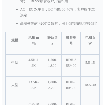
寸），BESS/粮食客户开箱即用
AC + EC 双平台，EC 节能 30-40%，客户按 TCO
决定
高温变体耐 +200°C 短时，用于烟气抽取/焊接烟尘
风量 m
静压 P
推荐型
电机 k
规模
³/h
a
号
W
4.5K-1
1,500-
RDH-3
中型
5.5-15
2K
1,800
55/400
13.5K-
1,800-
RDH-5
大型
18.5-30
25K
2,200
00/560
25K-50
2,000-
RDH-6