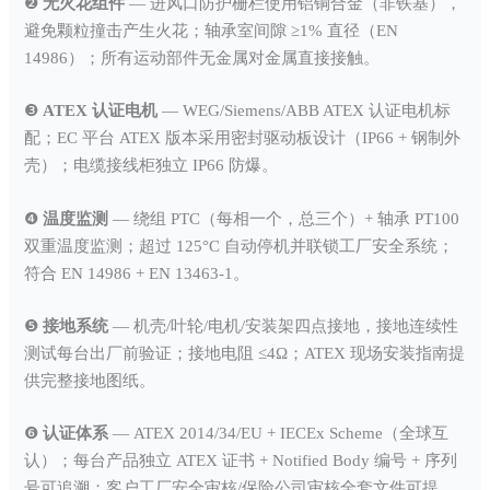
❷
无火花组件
— 进风口防护栅栏使用铝铜合金（非铁基），
避免颗粒撞击产生火花；轴承室间隙 ≥1% 直径（EN
14986）；所有运动部件无金属对金属直接接触。
❸
ATEX 认证电机
— WEG/Siemens/ABB ATEX 认证电机标
配；EC 平台 ATEX 版本采用密封驱动板设计（IP66 + 钢制外
壳）；电缆接线柜独立 IP66 防爆。
❹
温度监测
— 绕组 PTC（每相一个，总三个）+ 轴承 PT100
双重温度监测；超过 125°C 自动停机并联锁工厂安全系统；
符合 EN 14986 + EN 13463-1。
❺
接地系统
— 机壳/叶轮/电机/安装架四点接地，接地连续性
测试每台出厂前验证；接地电阻 ≤4Ω；ATEX 现场安装指南提
供完整接地图纸。
❻
认证体系
— ATEX 2014/34/EU + IECEx Scheme（全球互
认）；每台产品独立 ATEX 证书 + Notified Body 编号 + 序列
号可追溯；客户工厂安全审核/保险公司审核全套文件可提