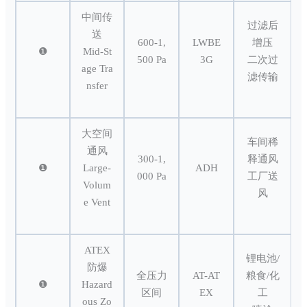
中间传
过滤后
送
600-1,
LWBE
增压
❶
Mid-St
500 Pa
3G
二次过
age Tra
滤传输
nsfer
大空间
车间稀
通风
300-1,
释通风
❶
Large-
ADH
000 Pa
工厂送
Volum
风
e Vent
ATEX
锂电池/
防爆
全压力
AT-AT
粮食/化
❶
Hazard
区间
EX
工
ous Zo