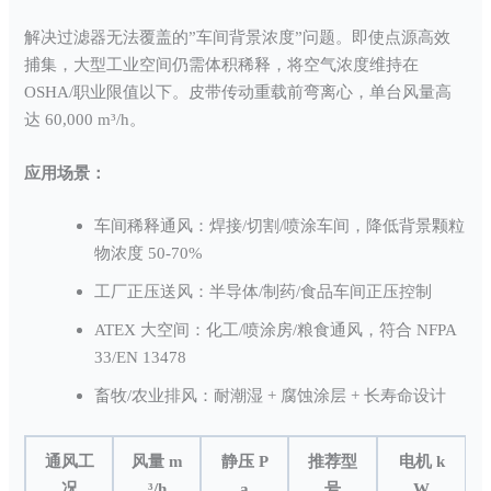
解决过滤器无法覆盖的”车间背景浓度”问题。即使点源高效
捕集，大型工业空间仍需体积稀释，将空气浓度维持在
OSHA/职业限值以下。皮带传动重载前弯离心，单台风量高
达 60,000 m³/h。
应用场景：
车间稀释通风：焊接/切割/喷涂车间，降低背景颗粒
物浓度 50-70%
工厂正压送风：半导体/制药/食品车间正压控制
ATEX 大空间：化工/喷涂房/粮食通风，符合 NFPA
33/EN 13478
畜牧/农业排风：耐潮湿 + 腐蚀涂层 + 长寿命设计
通风工
风量 m
静压 P
推荐型
电机 k
况
³/h
a
号
W