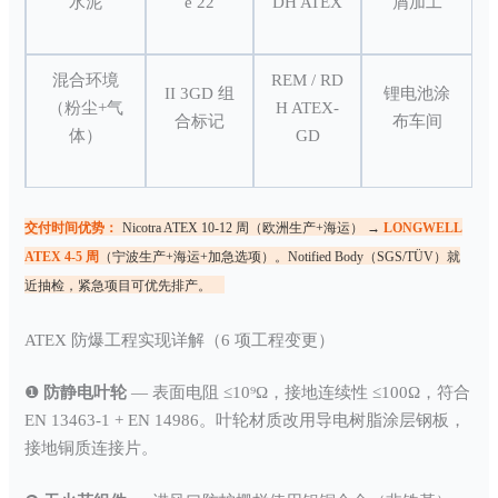
水泥
e 22
DH ATEX
屑加工
混合环境
REM / RD
II 3GD 组
锂电池涂
（粉尘+气
H ATEX-
合标记
布车间
体）
GD
交付时间优势：
Nicotra ATEX 10-12 周（欧洲生产+海运） →
LONGWELL
ATEX 4-5 周
（宁波生产+海运+加急选项）。Notified Body（SGS/TÜV）就
近抽检，紧急项目可优先排产。
ATEX 防爆工程实现详解（6 项工程变更）
❶
防静电叶轮
— 表面电阻 ≤10⁹Ω，接地连续性 ≤100Ω，符合
EN 13463-1 + EN 14986。叶轮材质改用导电树脂涂层钢板，
接地铜质连接片。