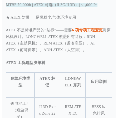
MTBF 70,000h | ATEX 可选（II 3G/II 3D）| ≤1,000 Pa
★ ATEX 防爆 — 易燃粉尘/气体环境专用
ATEX 不是标准产品的”贴标”——需要
6 项专项工程变更
贯穿
风机设计。LONGWELL ATEX 覆盖所有阶段：RDH
ATEX（主鼓风机）、REM ATEX（紧凑高压）、AT
ATEX（前弯皮带）、ADH ATEX（大空间）。
ATEX 工况选型决策树
危险环境类
ATEX 标
LONGW
应用举例
型
记
ELL 系列
锂电池工厂
II 3D Ex t
REM ATE
BESS 应
（粉尘偶
c Zone 22
X EC
急排风
发）