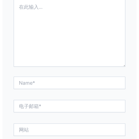
在
此
输
入...
Name*
电
子
邮
箱
网
*
站