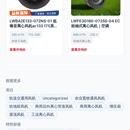
LWBA2E133-072NS-01 低
LWFE3G160-072SS-04 EC
噪音离心风机ac133 175系列
前倾式离心风机｜空调
大风量外转子电机
245 m³/h
115-230
649 m³/h
230 V
外转子风机
前倾式离心机
查看并询价
查看并询价
探索更多
类目
轨道交通用风机
Uncategorized
农业畜牧通风风机
吹地鼓风机
商用后向离心管道风机
商用离心风机
增压扇
屋顶风机
工业离心风机
特性标签