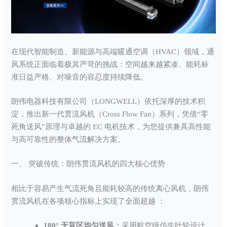
在现代智能制造、新能源与高端暖通空调（HVAC）领域，通
风系统正面临着极其严苛的挑战：空间越来越紧凑、能耗标
准日益严格、对噪音的容忍度持续降低。
朗伟电器科技有限公司（LONGWELL）依托深厚的技术积
淀，推出新一代贯流风机（Cross Flow Fan）系列，凭借“零
死角送风”原理与卓越的 EC 电机技术，为您提供兼具高性能
与高可靠性的整体气流解决方案。
一、 突破传统：朗伟贯流风机的四大核心优势
相比于容易产生气流死角且能耗较高的传统离心风机，朗伟
贯流风机在各项核心指标上实现了全面超越 ：
180° 无盲区均匀送风：
采用航空级仿生叶轮设计，