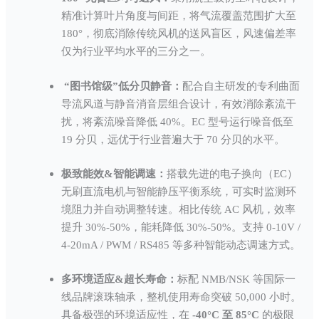
精准计算叶片角度与间距，将气流覆盖范围扩大至
180°，彻底消除传统风机的送风盲区，风速偏差率
仅为行业平均水平的三分之一。
“图书馆级”低分贝静音：
配合自主研发的专利曲面
导流风道与静音消音层组合设计，有效消除紊流干
扰，将紊流噪音降低 40%。EC 型号运行噪音低至
19 分贝，远优于行业普遍大于 70 分贝的水平。
极致能效&智能调速：
搭载先进的电子换向（EC）
无刷直流电机与智能静压平衡系统，可实时监测环
境阻力并自动调整转速。相比传统 AC 风机，效率
提升 30%-50%，能耗降低 30%-50%。支持 0-10V /
4-20mA / PWM / RS485 等多种智能动态调速方式。
多环境适应&超长寿命：
标配 NMB/NSK 等国际一
线品牌滚珠轴承，整机使用寿命突破 50,000 小时。
具备极强的环境适应性，在
-40°C 至 85°C
的极限