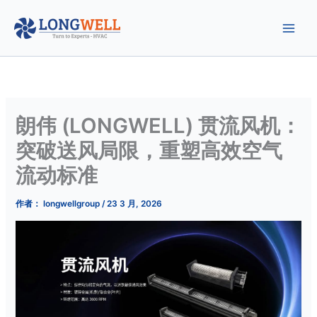
跳
至
内
容
朗伟 (LONGWELL) 贯流风机：
突破送风局限，重塑高效空气
流动标准
作者：
longwellgroup
/
23 3 月, 2026