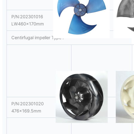
P/N:202301016
P/N:202301017
LW460x170mm
LW460x180mm
Centirfugal impeller Type :
P/N:202301020
P/N:202301021
476×169.5mm