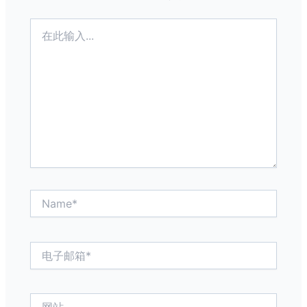
在
此
输
入...
Name*
电
子
邮
箱
网
*