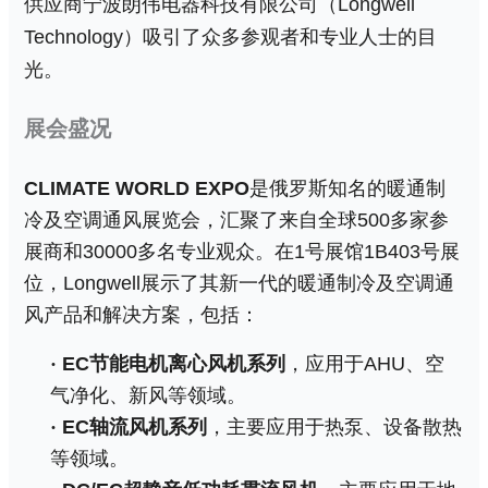
供应商宁波朗伟电器科技有限公司（
Longwell
Technology
）吸引了众多参观者和专业人士的目
光。
展会盛况
CLIMATE WORLD E
XPO
是俄罗斯
知名
的暖通制
冷及空调通风展览会，汇聚了来自全球
5
00
多家参
展商和
30
000
多名专业观众。在
1
号展馆
1B403
号展
位，
Longwell
展示了其新一代的暖通制冷及空调通
风产品和解决方案，包括：
·
EC
节能电机离心风机系列
，应用于
AHU
、空
气净化、新风等领域。
·
EC
轴流风机系列
，主要应用于热泵、设备散热
等领域。