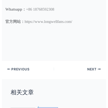
Whatsapp：
+86 18768592308
官方网站：
https://www.longwellfans.com/
PREVIOUS
NEXT
相关文章