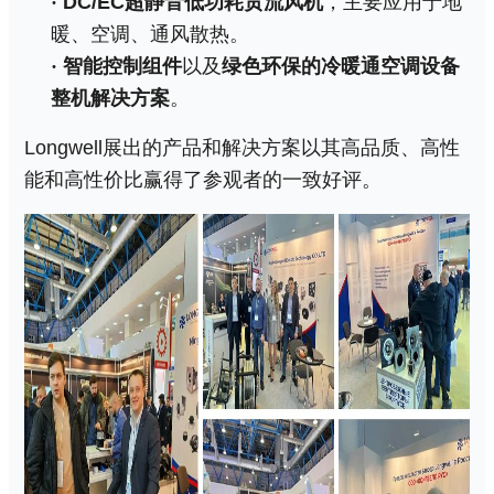
·
DC/EC
超
静音
低功耗
贯流风
机
，主要应用于地
暖、空调、通风散热。
·
智能控制
组件
以及
绿色环保的冷暖通空调设备
整机解决方案
。
Longwell
展出的产品和解决方案以其高品质、高性
能和高性价比赢得了参观者的一致好评。