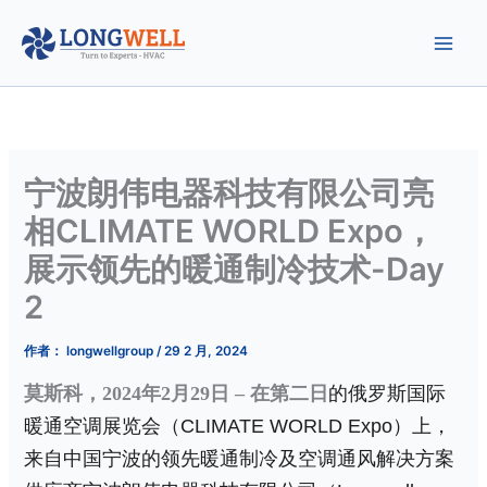
跳
至
内
容
宁波朗伟电器科技有限公司亮
相CLIMATE WORLD Expo，
展示领先的暖通制冷技术-Day
2
作者：
longwellgroup
/
29 2 月, 2024
莫斯科，
2024年
2
月
29
日
– 在
第二日
的
俄罗斯国际
暖通空调展览会（
CLIMATE WORLD Expo
）
上，
来自中国宁波的领先暖通制冷及空调通风解决方案