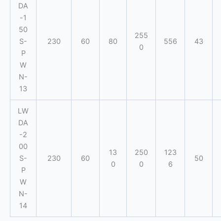
DA
-1
50
255
S-
230
60
80
556
43
0
P
W
N-
13
LW
DA
-2
00
13
250
123
S-
230
60
50
0
0
6
P
W
N-
14