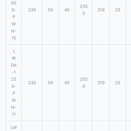
00
255
S-
230
50
40
319
25
0
P
W
N-
15
L
W
DA
-1
25
255
230
50
40
319
25
S-
0
P
W
N-
11
LW