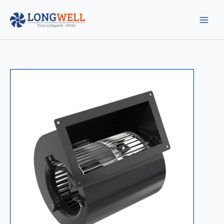
跳
至
内
容