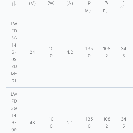
（V）
(W)
（A）
P
³/
伟
a）
M）
h）
LW
FD
3G
14
10
135
108
34
6-
24
4.2
0
0
2
5
09
2D
M-
01
LW
FD
3G
14
10
135
108
34
6-
48
2.1
0
0
2
5
09