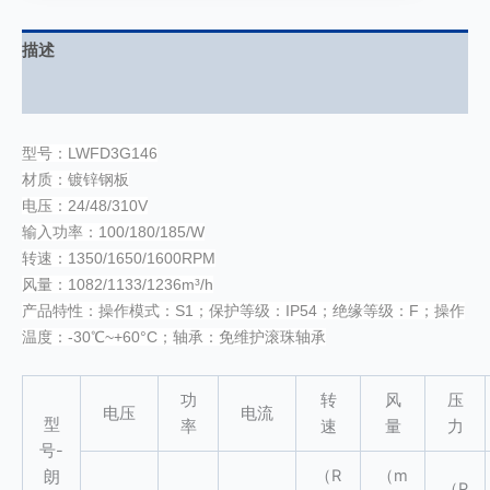
描述
用户评价 (0)
型号：LWFD3G146
材质：镀锌钢板
电压：24/48/310V
输入功率：100/180/185/W
转速：1350/1650/1600RPM
风量：1082/1133/1236m³/h
产品特性：操作模式：S1；保护等级：IP54；绝缘等级：F；操作
温度：-30℃~+60°C；轴承：免维护滚珠轴承
功
转
风
压
电压
电流
型
率
速
量
力
号-
（R
（m
朗
（P