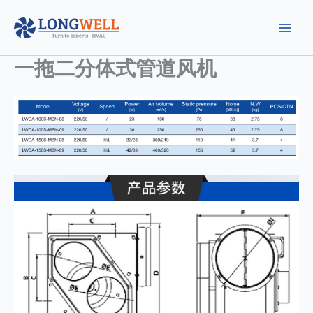
跳
至
内
容
一拖二分体式管道风机