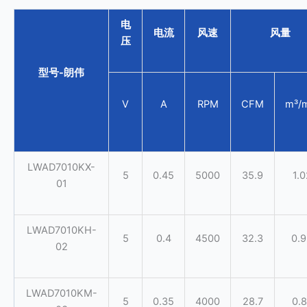
电
电流
风速
风量
压
型号-朗伟
V
A
RPM
CFM
m³/
LWAD7010KX-
5
0.45
5000
35.9
1.0
01
LWAD7010KH-
5
0.4
4500
32.3
0.
02
LWAD7010KM-
5
0.35
4000
28.7
0.8