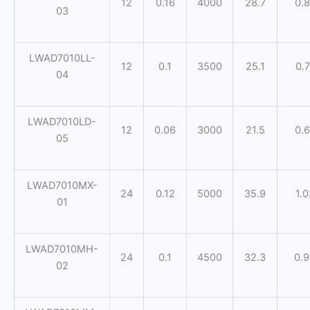
12
0.16
4000
28.7
0.8
03
LWAD7010LL-
12
0.1
3500
25.1
0.7
04
LWAD7010LD-
12
0.06
3000
21.5
0.6
05
LWAD7010MX-
24
0.12
5000
35.9
1.0
01
LWAD7010MH-
24
0.1
4500
32.3
0.
02