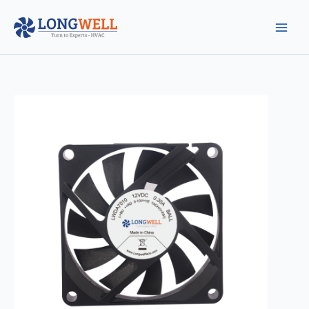
跳
至
内
容