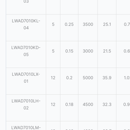
03
LWAD7010KL-
5
0.25
3500
25.1
0.7
04
LWAD7010KD-
5
0.15
3000
21.5
0.6
05
LWAD7010LX-
12
0.2
5000
35.9
1.0
01
LWAD7010LH-
12
0.18
4500
32.3
0.
02
LWAD7010LM-