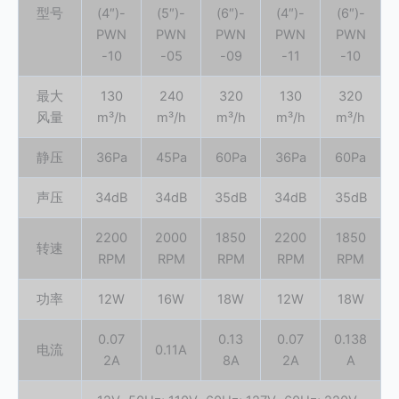
型号
(4″)-
(5″)-
(6″)-
(4″)-
(6″)-
PWN
PWN
PWN
PWN
PWN
-10
-05
-09
-11
-10
最大
130
240
320
130
320
风量
m³/h
m³/h
m³/h
m³/h
m³/h
静压
36Pa
45Pa
60Pa
36Pa
60Pa
声压
34dB
34dB
35dB
34dB
35dB
2200
2000
1850
2200
1850
转速
RPM
RPM
RPM
RPM
RPM
功率
12W
16
W
18
W
12W
18
W
0.07
0.13
0.07
0.138
电流
0.11
A
2A
8
A
2A
A