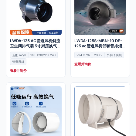
LWDA-125 AC管道风机斜流
LWDA-125S-MBN-10 DE-
卫生间排气扇 5寸厨房换气扇
125 ac管道风机低噪音排烟排
抽油烟机
气风机宁波铝合金离
选配 m³/h
110-120/220-240
294 m³/h
230 V
外转子风机
管道风机
查看并询价
查看并询价