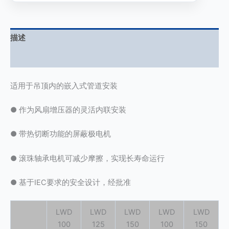
描述
用户评价 (0)
适用于吊顶内的嵌入式管道安装
● 作为风扇增压器的灵活内联安装
● 带热切断功能的屏蔽极电机
● 滚珠轴承电机可减少摩擦，实现长寿命运行
● 基于IEC要求的安全设计，经批准
LWD
LWD
LWD
LWD
LWD
100
125
150
100
150