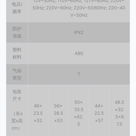
12V~50Hz; 110V~60Hz; 127V~60Hz; 220V~
电压/
50Hz; 220V~60Hz; 220V~50/60Hz; 220~40
频率
V~50Hz
防护
IPX2
等级
塑料
ABS
材料
气候
T
类型
包装
尺寸
50×
48.5
46×
56×
44×
33.5
×32.
23.5
28.5
22.5
（长x
×62.
5×6
×52
×53
×57
宽x高
5
7.5
cm）