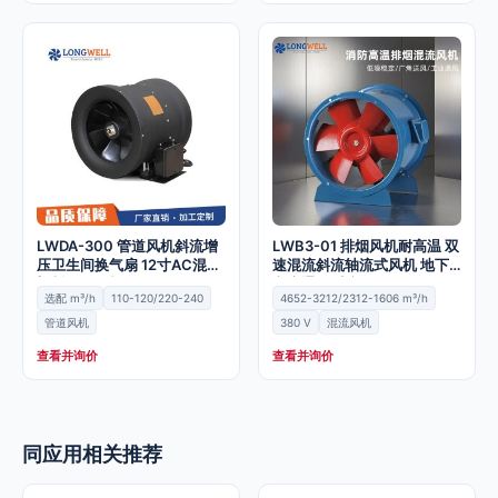
LWDA-300 管道风机斜流增
LWB3-01 排烟风机耐高温 双
压卫生间换气扇 12寸AC混流
速混流斜流轴流式风机 地下
塑料管道风机
车库通风系统
选配 m³/h
110-120/220-240
4652-3212/2312-1606 m³/h
管道风机
380 V
混流风机
查看并询价
查看并询价
同应用相关推荐