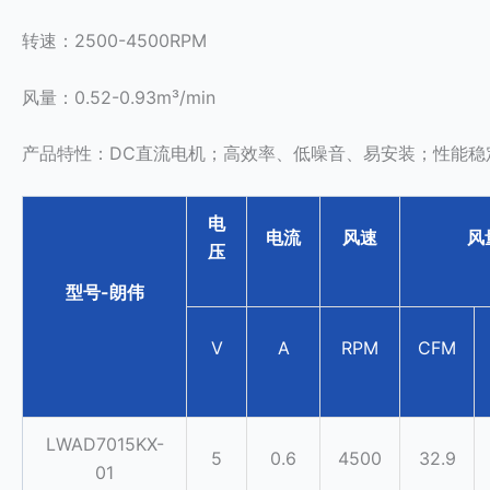
转速：2500-4500RPM
风量：0.52-0.93m³/min
产品特性：DC直流电机；高效率、低噪音、易安装；性能稳
电
电流
风速
风
压
型号-朗伟
V
A
RPM
CFM
LWAD7015KX-
5
0.6
4500
32.9
01