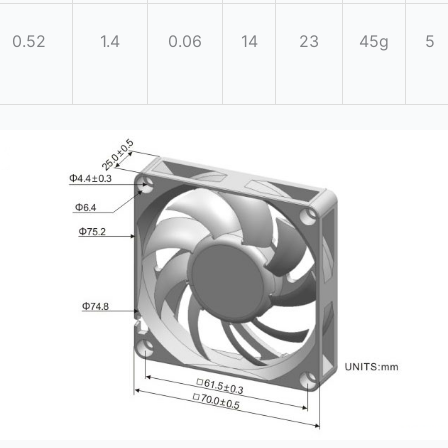
0.52
1.4
0.06
14
23
45g
5