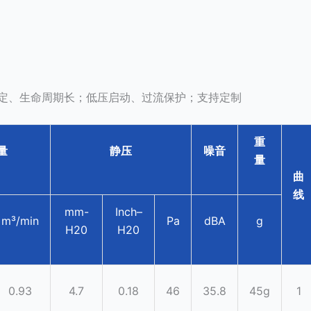
定、生命周期长；低压启动、过流保护；支持定制
重
量
静压
噪音
量
曲
线
mm-
Inch–
m³/min
Pa
dBA
g
H20
H20
0.93
4.7
0.18
46
35.8
45g
1