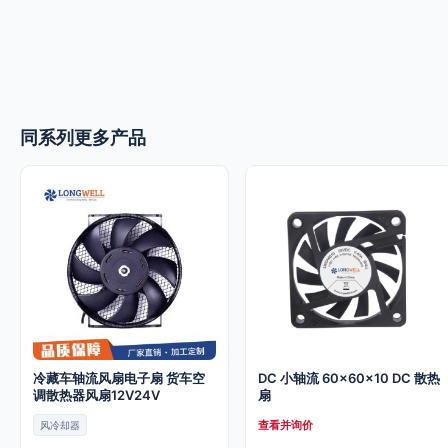
同系列更多产品
冷藏车轴流风扇电子扇 货车空
DC 小轴流 60x60x10 DC 散热
调散热器风扇12V24V
扇
查看并询价
风冷却器