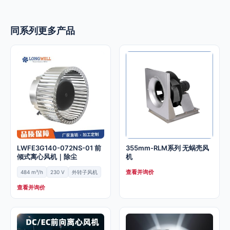
同系列更多产品
LWFE3G140-072NS-01 前
355mm-RLM系列 无蜗壳风
倾式离心风机｜除尘
机
查看并询价
484 m³/h
230 V
外转子风机
查看并询价