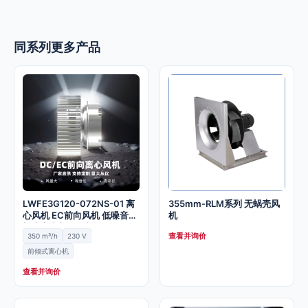
同系列更多产品
LWFE3G120-072NS-01 离
355mm-RLM系列 无蜗壳风
心风机 EC前向风机 低噪音无
机
蜗壳室内新风风机
查看并询价
350 m³/h
230 V
前倾式离心机
查看并询价