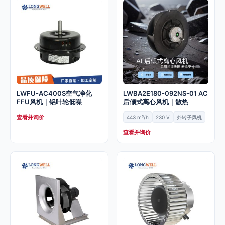
LWFU-AC400S空气净化
LWBA2E180-092NS-01 AC
FFU风机｜铝叶轮低噪
后倾式离心风机｜散热
查看并询价
443 m³/h
230 V
外转子风机
查看并询价