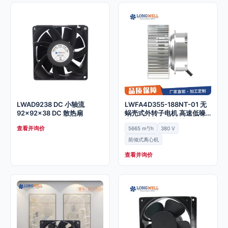
LWAD9238 DC 小轴流
LWFA4D355-188NT-01 无
92x92x38 DC 散热扇
蜗壳式外转子电机 高速低噪
音前倾离心风机 宁波
查看并询价
5665 m³/h
380 V
前倾式离心机
查看并询价