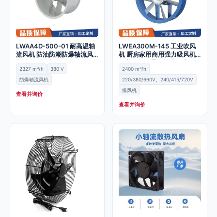
LWAA4D-500-01 耐高温轴
LWEA300M-145 工业吹风
流风机 防油防潮防爆轴流风
机 厨房家用商用强力吸风机
机 内转子风机
耐高温低噪通风机排气扇
2327 m³/h
380 V
2400 m³/h
防爆轴流风机
220/380/660V、240/415/720V
排风机
查看并询价
查看并询价